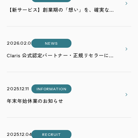
【新サービス】創業期の「想い」を、確実な
「信頼」へ。ブランド構築パッケージ「ONE
BRAND」をリリースいたしました
2026.02.03
NEWS
Claris 公式認定パートナー・正規リセラーに認
定 ｜ 開発からライセンス、内製化支援まで
「自走するDX」をサポート
2025.12.11
INFORMATION
年末年始休業のお知らせ
2025.12.04
RECRUIT