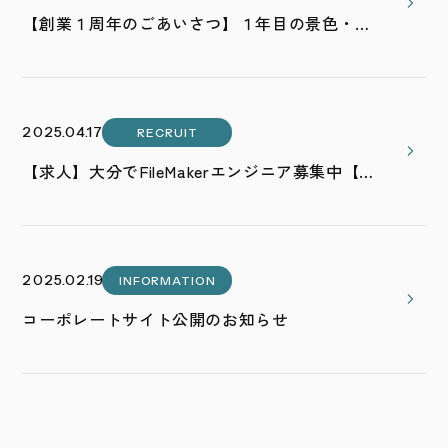
【創業１周年のごあいさつ】１年目の景色・も
っと遠くへ
2025.04.17
RECRUIT
【求人】大分でFileMakerエンジニア募集中【正
社員】
2025.02.19
INFORMATION
コーポレートサイト公開のお知らせ